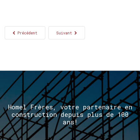
Précédent
Suivant
Homel
Frères,
votre
partenaire
en
construction
depuis
plus
de
100
ans!