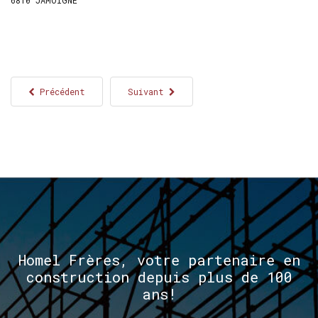
Précédent
Suivant
Homel
Frères,
votre
partenaire
en
construction
depuis
plus
de
100
ans!