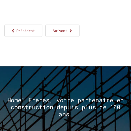
Précédent
Suivant
Homel
Frères,
votre
partenaire
en
construction
depuis
plus
de
100
ans!