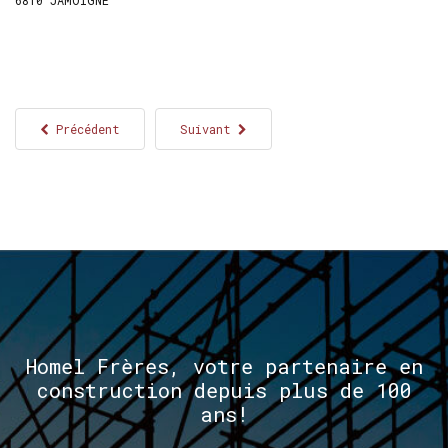
Précédent
Suivant
Homel
Frères,
votre
partenaire
en
construction
depuis
plus
de
100
ans!