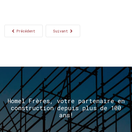
Précédent
Suivant
Homel
Frères,
votre
partenaire
en
construction
depuis
plus
de
100
ans!