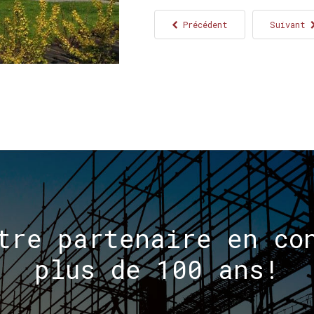
Précédent
Suivant
tre
partenaire
en
co
plus
de
100
ans!