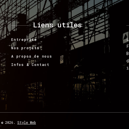
Liens
utiles
L
Entreprise
F
Nos projets
B
A propos de nous
d
Infos & Contact
i
©
2026.
Style Web