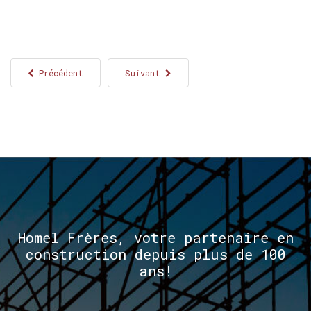
Précédent
Suivant
Homel
Frères,
votre
partenaire
en
construction
depuis
plus
de
100
ans!