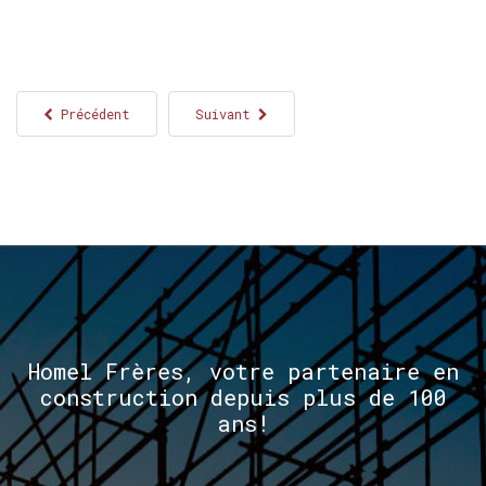
Précédent
Suivant
Homel
Frères,
votre
partenaire
en
construction
depuis
plus
de
100
ans!