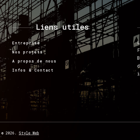
Liens
utiles
L
Entreprise
F
Nos projets
B
A propos de nous
d
Infos & Contact
i
©
2026.
Style Web