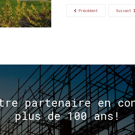
Précédent
Suivant
tre
partenaire
en
co
plus
de
100
ans!